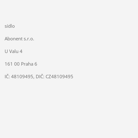
sídlo
Abonent s.r.o.
U Valu 4
161 00 Praha 6
IČ: 48109495, DIČ: CZ48109495